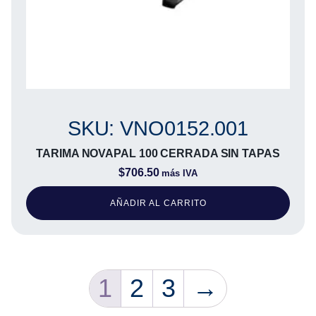
SKU: VNO0152.001
TARIMA NOVAPAL 100 CERRADA SIN TAPAS
$
706.50
más IVA
AÑADIR AL CARRITO
1
2
3
→