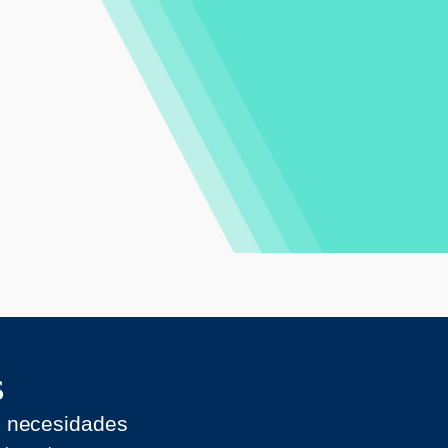
s
s necesidades