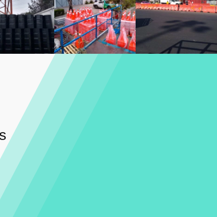
ria 11
galeria 10
galeria 09
astic
inplastic
inplastic
ria 03
galeria 02
galeria 01