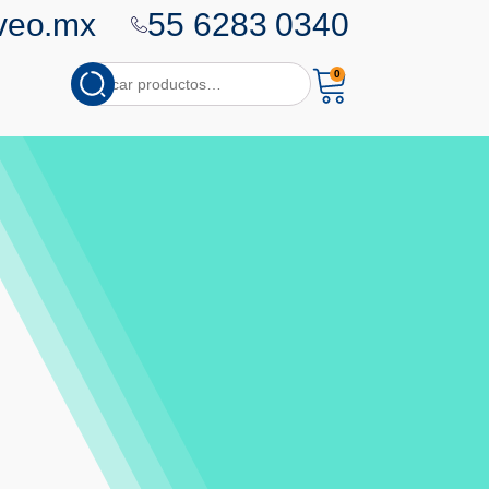
veo.mx
55 6283 0340
Cuando hay resultados autoco
0
Buscar
por: