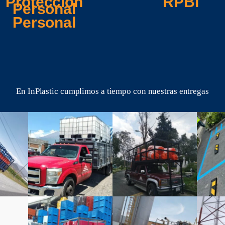
Protección
RPBI
Personal
En InPlastic cumplimos a tiempo con nuestras entregas
inplastic
inplastic
inpl