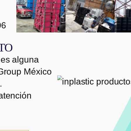
14
galeria 13
galeria 12
gale
06
inplastic
inplastic
inpl
TO
galeria 05
galeria 04
gale
nes alguna
 Group México
.
atención