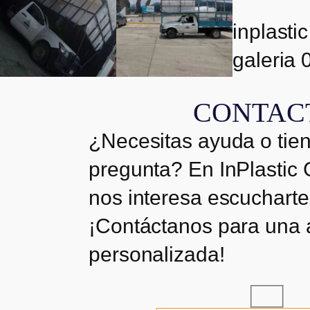
galeria 16
galeria 15
galeria 
inplastic
galeria 
inplastic
inplastic
CONTAC
galeria 08
galeria 07
¿Necesitas ayuda o tie
pregunta? En InPlastic
nos interesa escucharte
¡Contáctanos para una 
personalizada!