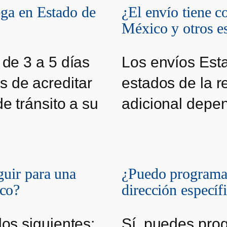
ega en Estado de
¿El envío tiene c
México y otros e
 de 3 a 5 días
Los envíos Est
 de acreditar
estados de la r
e tránsito a su
adicional depe
guir para una
¿Puedo programar
co?
dirección especí
los siguientes:
Sí, puedes pro