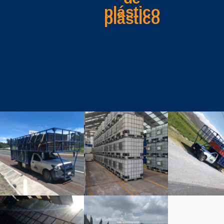
plástico
inplastic
inplastic
inplastic