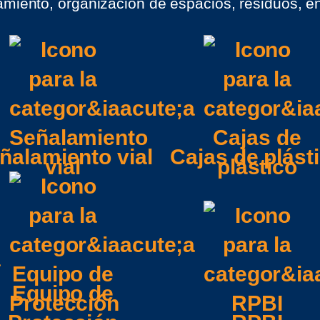
miento, organización de espacios, residuos, en
ñalamiento vial
Cajas de plást
Equipo de