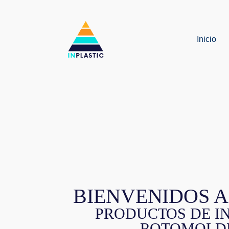
Inicio
CONTENEDOR
IBC
ESTADO
DE
MÉXICO
BIENVENIDOS A
PRODUCTOS DE I
ROTOMOLD