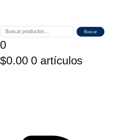
Buscar
Cuando 
Buscar
por:
0
$
0.00
0 artículos