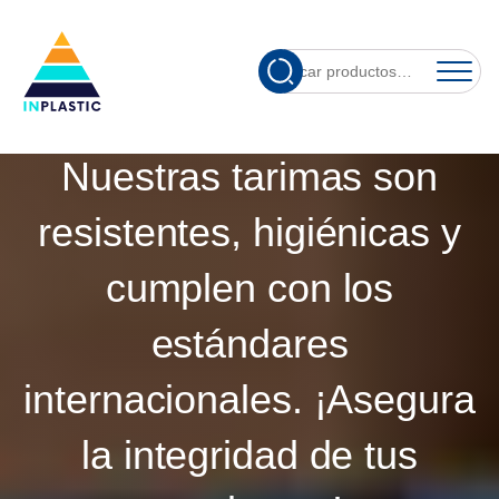
MEJORES TARIMAS DE
Cuando hay re
Buscar
PLÁSTICO PARA
por:
EXPORTACIÓN
Nuestras tarimas son
resistentes, higiénicas y
cumplen con los
estándares
internacionales. ¡Asegura
la integridad de tus