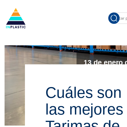
Cuan
Buscar
por:
13 de enero 
Cuáles son
las mejores
Tarimas de