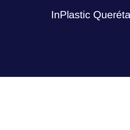
InPlastic Querét