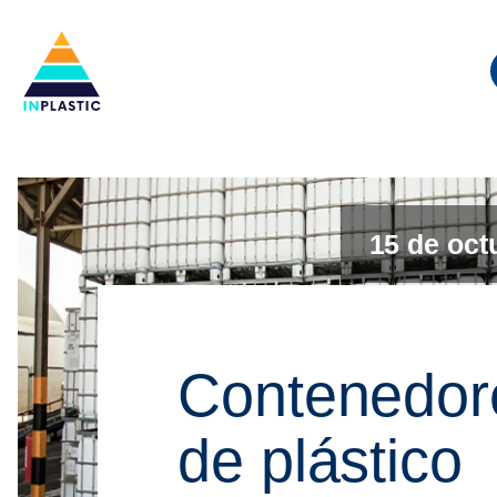
B
p
15 de oct
Contenedor
de plástico