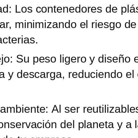
ad:
Los contenedores de plást
tar,
minimizando el riesgo de
cterias.
ejo:
Su peso ligero y diseño 
ga y descarga,
reduciendo el 
 ambiente:
Al ser reutilizable
conservación del planeta
y a 