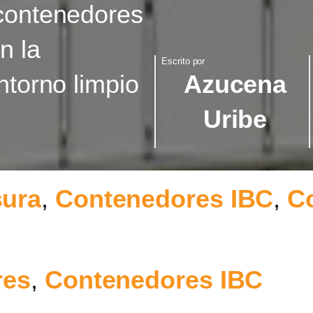
 contenedores
n la
Escrito por
ntorno limpio
Azucena
Uribe
sura
,
Contenedores IBC
,
C
res
,
Contenedores IBC