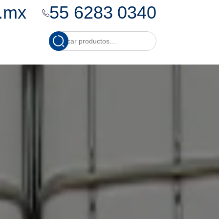
.mx
55 6283 0340
Cuando hay resultados
Buscar
por: