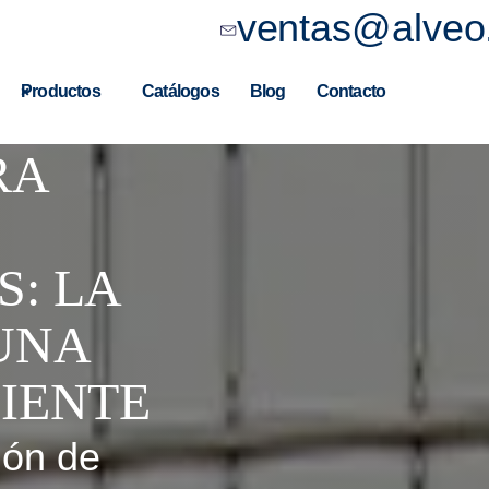
ventas@alveo
Productos
Catálogos
Blog
Contacto
ES DE
RA
S: LA
UNA
CIENTE
ión de