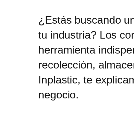
¿Estás buscando una
tu industria?
Los con
herramienta indispe
recolección, almac
Inplastic, te explic
negocio.