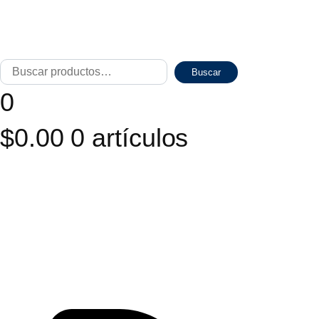
Buscar
Cuando 
Buscar
por:
0
$
0.00
0 artículos