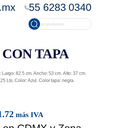
.mx
55 6283 0340
Cuando hay resultados
Buscar
por:
 CON TAPA
: Largo: 82.5 cm. Ancho: 53 cm. Alto: 37 cm.
5 Lts. Color: Azul. Color tapa: negra.
1.72
más IVA