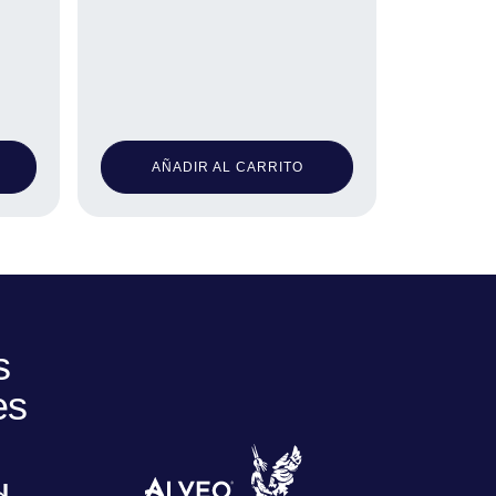
AÑADIR AL CARRITO
s
es