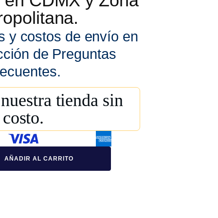
is en CDMX y Zona
opolitana.
s y costos de envío en
cción de Preguntas
ecuentes.
nuestra tienda sin
costo.
AÑADIR AL CARRITO