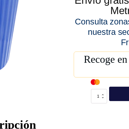
Envío grat
Metr
Consulta zona
nuestra se
Fr
Recoge en 
Bote
Europlast
No.
3
Azul
Con
Tapa
ripción
cantidad