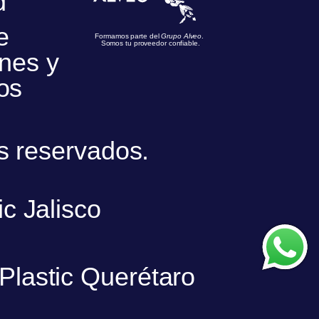
d
e
Formamos parte del
Grupo Alveo
.
Somos tu proveedor confiable.
nes y
os
s reservados.
ic Jalisco
nPlastic Querétaro