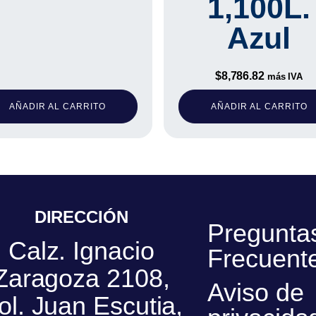
1,100L.
Azul
$
8,786.82
más IVA
AÑADIR AL CARRITO
AÑADIR AL CARRITO
DIRECCIÓN
Pregunta
Calz. Ignacio
Frecuent
Zaragoza 2108,
Aviso de
ol. Juan Escutia,