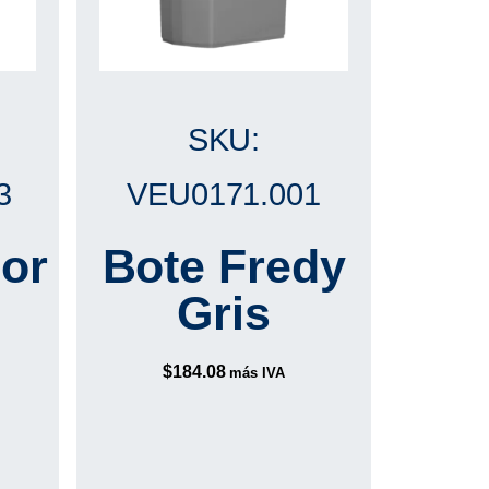
SKU:
3
VEU0171.001
or
Bote Fredy
Gris
$
184.08
más IVA