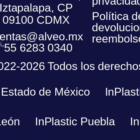
privacida
Iztapalapa, CP
Política d
09100 CDMX
devolucio
entas@alveo.mx
reembols
55 6283 0340
2022-2026 Todos los derecho
c Estado de México
InPlast
León
InPlastic Puebla
I