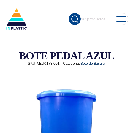
Cuando hay re
Buscar
por:
BOTE PEDAL AZUL
SKU:
VEU0173.001
Categoría:
Bote de Basura