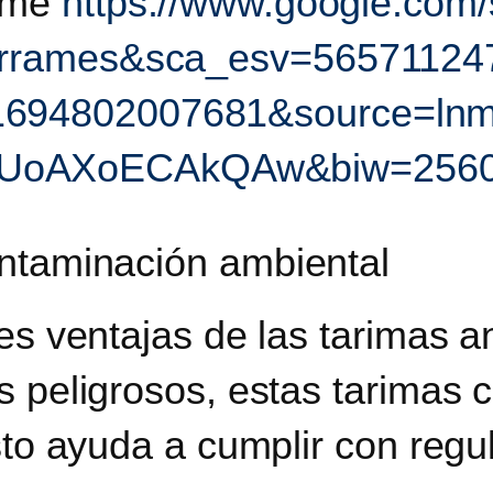
rame
https://www.google.com
derrames&sca_esv=56571
1694802007681&source=l
oAXoECAkQAw&biw=2560&b
ontaminación ambiental
les ventajas de las tarimas 
 peligrosos, estas tarimas ca
Esto ayuda a cumplir con reg