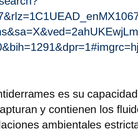
/search?
1247&rlz=1C1UEAD_enMX10
nms&sa=X&ved=2ahUKEwjL
ih=1291&dpr=1#imgrc=h
antiderrames es su capacida
pturan y contienen los fluid
ulaciones ambientales estric