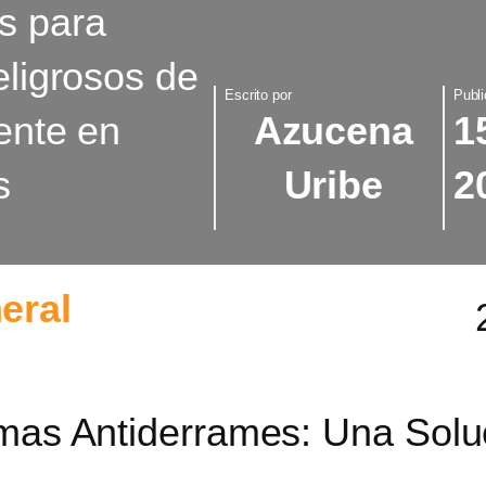
s para
eligrosos de
Escrito por
Publi
ente en
Azucena
1
s
Uribe
2
eral
imas Antiderrames: Una Soluc