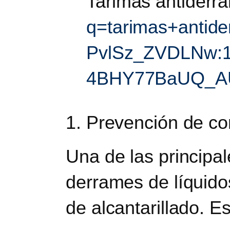
Tarimas antider
q=tarimas+anti
PvlSz_ZVDLNw:
4BHY77BaUQ_AU
1. Prevención de c
Una de las principa
derrames de líquidos
de alcantarillado. 