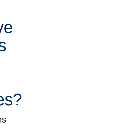
ve
s
es?