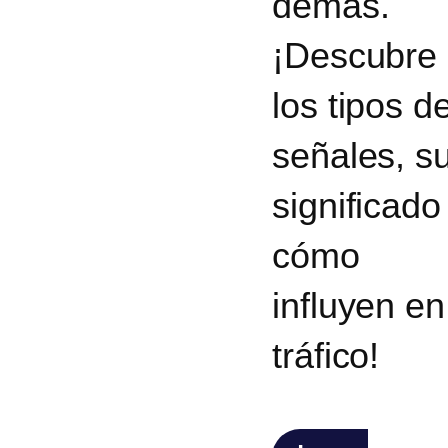
demás.
¡Descubre
los tipos d
señales, s
significado
cómo
influyen en
tráfico!