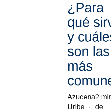
¿Para
qué sir
y cuále
son las
más
comun
Azucena
Uribe