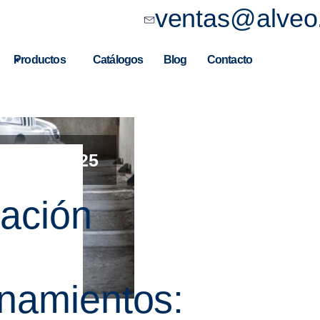
ventas@alveo
Productos
Catálogos
Blog
Contacto
nero de 2025
zación
onamientos: