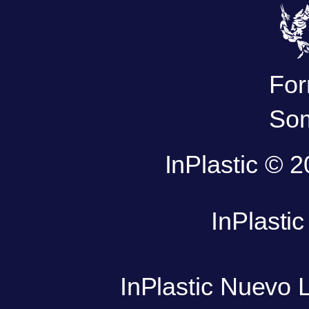
For
Som
InPlastic © 
InPlasti
InPlastic Nuevo 