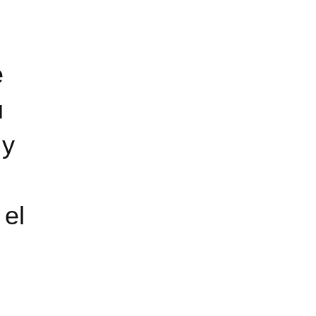
e
u
 y
 el