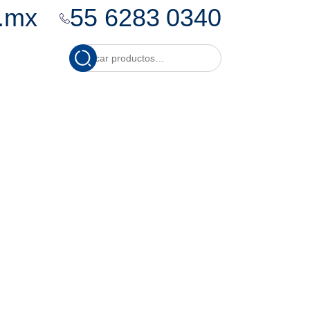
.mx
55 6283 0340
Cuando hay resultados
Buscar
por: