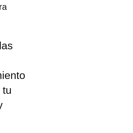
las
iento
 tu
y