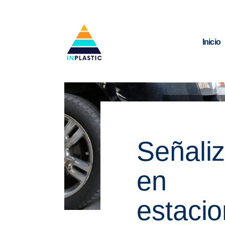
Inicio
31 de e
Señali
en
estaci