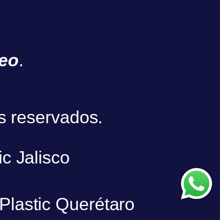
eo
.
s reservados.
ic Jalisco
nPlastic Querétaro