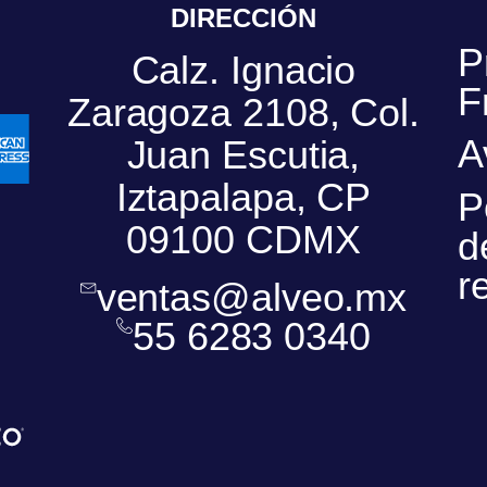
DIRECCIÓN
P
Calz. Ignacio
F
Zaragoza 2108, Col.
A
Juan Escutia,
Iztapalapa, CP
P
09100 CDMX
d
r
ventas@alveo.mx
55 6283 0340