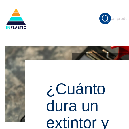
Cuando
Buscar
por:
21 de julio de
¿Cuánto
dura un
extintor y