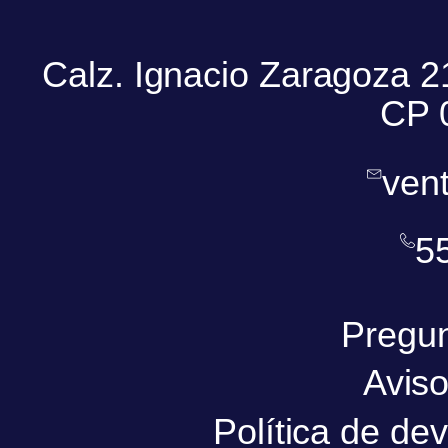
Calz. Ignacio Zaragoza 21
CP 
ven
5
Pregun
Aviso
Política de de