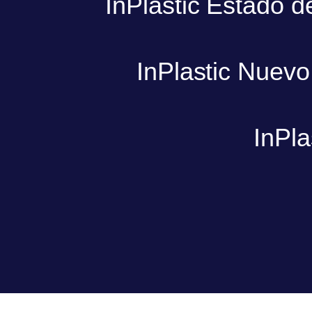
InPlastic Estado 
InPlastic Nuev
InPla