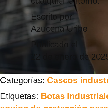
cualquier entorno.
Escrito por
Azucena Uribe
Publicado el
22 de enero de 202
Categorías:
Cascos industr
Etiquetas:
Botas industrial