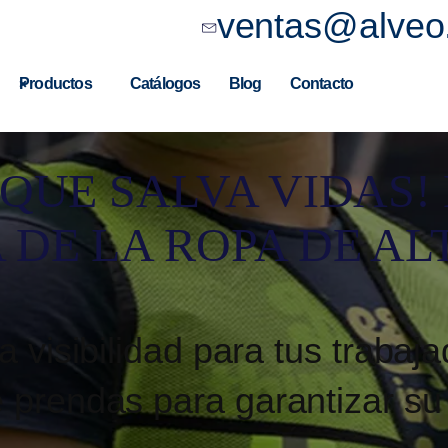
ventas@alveo
Productos
Catálogos
Blog
Contacto
 QUE SALVA VIDAS!
 DE LA ROPA DE AL
a visibilidad para tus traba
 prendas para garantizar su