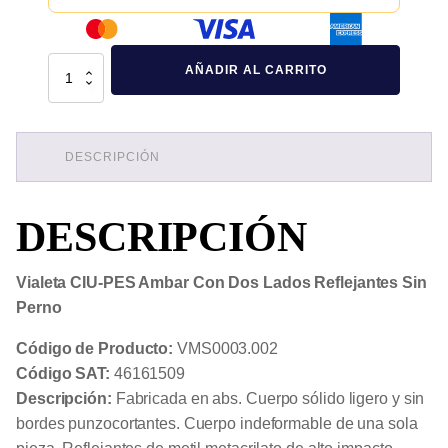
Vialeta
AÑADIR AL CARRITO
CIU-
PES
Ambar
Con
Dos
Lados
DESCRIPCIÓN
Reflejantes
Sin
Perno
DESCRIPCIÓN
cantidad
Vialeta CIU-PES Ambar Con Dos Lados Reflejantes Sin
Perno
Código de Producto:
VMS0003.002
Código SAT:
46161509
Descripción:
Fabricada en abs. Cuerpo sólido ligero y sin
bordes punzocortantes. Cuerpo indeformable de una sola