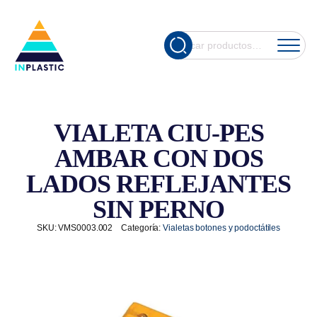
Cuando hay re
Buscar
por:
VIALETA CIU-PES
AMBAR CON DOS
LADOS REFLEJANTES
SIN PERNO
SKU:
VMS0003.002
Categoría:
Vialetas botones y podoctátiles