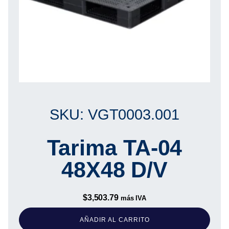
SKU: VGT0003.001
Tarima TA-04
48X48 D/V
$
3,503.79
más IVA
AÑADIR AL CARRITO