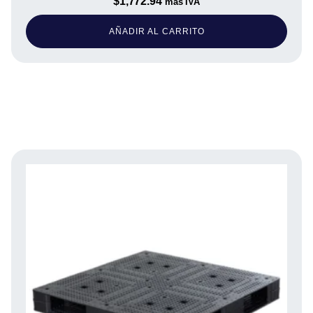
$
1,772.94
más IVA
AÑADIR AL CARRITO