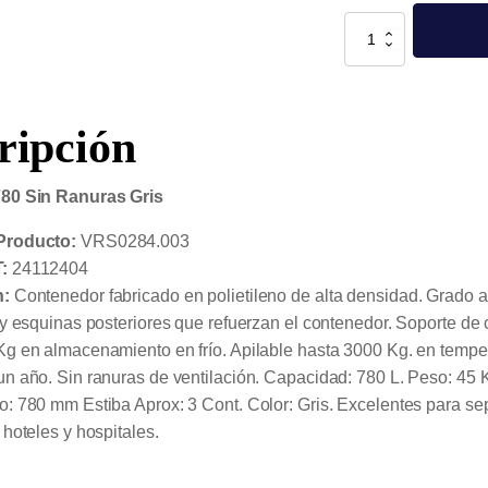
Super
Bin
780
Sin
Ranuras
Gris
cantidad
ripción
80 Sin Ranuras Gris
Producto:
VRS0284.003
:
24112404
n:
Contenedor fabricado en polietileno de alta densidad. Grado 
 y esquinas posteriores que refuerzan el contenedor. Soporte d
Kg en almacenamiento en frío. Apilable hasta 3000 Kg. en tempe
un año. Sin ranuras de ventilación. Capacidad: 780 L. Peso: 4
: 780 mm Estiba Aprox: 3 Cont. Color: Gris. Excelentes para s
 hoteles y hospitales.