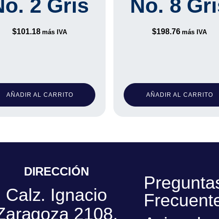
No. 2 Gris
No. 8 Gri
$
101.18
$
198.76
más IVA
más IVA
AÑADIR AL CARRITO
AÑADIR AL CARRITO
DIRECCIÓN
Pregunta
Calz. Ignacio
Frecuent
Zaragoza 2108,