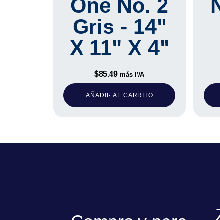
One No. 2
Gris - 14"
X 11" X 4"
$
85.49
más IVA
AÑADIR AL CARRITO