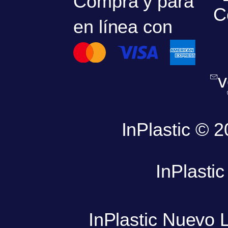
Compra y para
C
en línea con
v
InPlastic © 
InPlasti
InPlastic Nuevo 