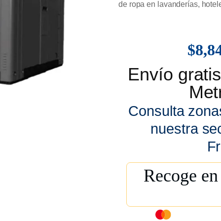
de ropa en lavanderías, hotele
$
8,8
Envío grat
Metr
Consulta zona
nuestra se
Fr
Recoge en 