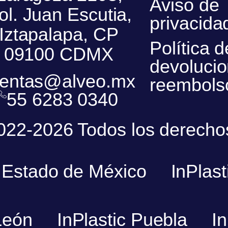
Aviso de
ol. Juan Escutia,
privacida
Iztapalapa, CP
Política d
09100 CDMX
devolucio
entas@alveo.mx
reembols
55 6283 0340
2022-2026 Todos los derecho
c Estado de México
InPlast
León
InPlastic Puebla
I