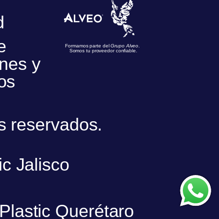
d
e
Formamos parte del
Grupo Alveo
.
Somos tu proveedor confiable.
nes y
os
s reservados.
ic Jalisco
nPlastic Querétaro