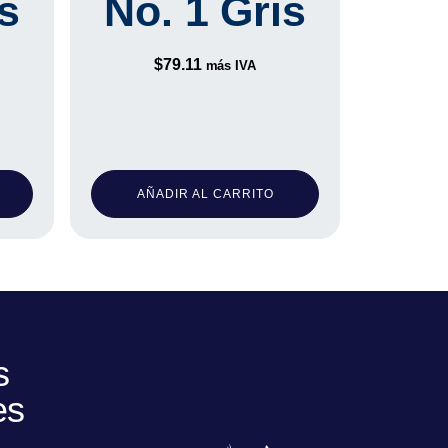
s
No. 1 Gris
$
79.11
más IVA
AÑADIR AL CARRITO
s
es