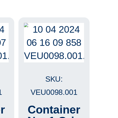
SKU:
1
VEU0098.001
r
Container