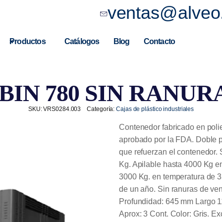
ventas@alveo
Productos
Catálogos
Blog
Contacto
BIN 780 SIN RANUR
SKU:
VRS0284.003
Categoría:
Cajas de plástico industriales
Contenedor fabricado en polie
aprobado por la FDA. Doble p
que refuerzan el contenedor.
Kg. Apilable hasta 4000 Kg en
3000 Kg. en temperatura de 
de un año. Sin ranuras de ven
Profundidad: 645 mm Largo 1
Aprox: 3 Cont. Color: Gris. E