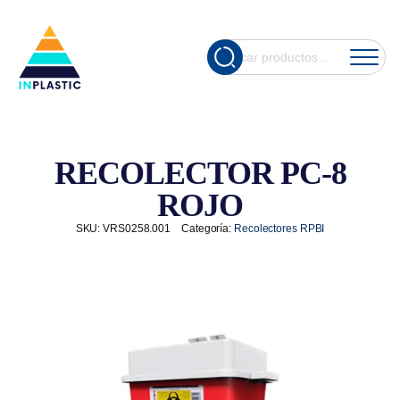
Cuando hay re
Buscar
por:
RECOLECTOR PC-8
ROJO
SKU:
VRS0258.001
Categoría:
Recolectores RPBI