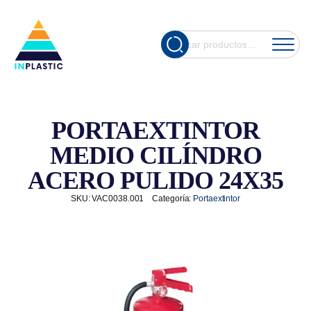
Cuando hay re
Buscar
por:
PORTAEXTINTOR
MEDIO CILÍNDRO
ACERO PULIDO 24X35
SKU:
VAC0038.001
Categoría:
Portaextintor