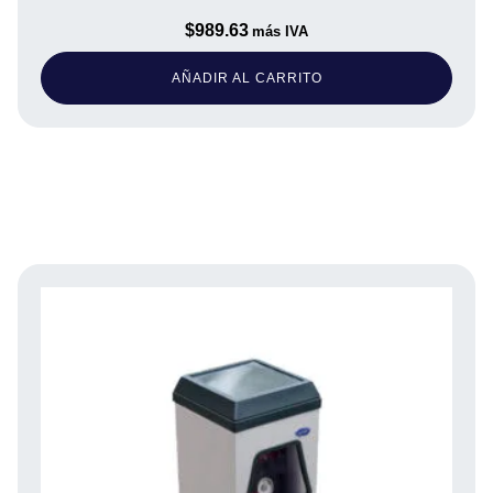
$
989.63
más IVA
AÑADIR AL CARRITO