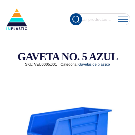
Cuando hay re
Buscar
por:
GAVETA NO. 5 AZUL
SKU:
VEU0005.001
Categoría:
Gavetas de plástico