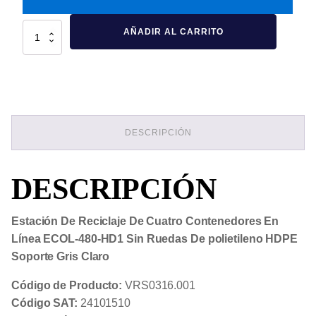
Estación
AÑADIR AL CARRITO
De
Reciclaje
De
Cuatro
Contenedores
En
Línea
ECOL-
480-
DESCRIPCIÓN
HD1
Sin
Ruedas
De
DESCRIPCIÓN
polietileno
HDPE
Soporte
Gris
Estación De Reciclaje De Cuatro Contenedores En
Claro
Línea ECOL-480-HD1 Sin Ruedas De polietileno HDPE
cantidad
Soporte Gris Claro
Código de Producto:
VRS0316.001
Código SAT:
24101510