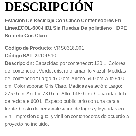
DESCRIPCIÓN
Sin
Ruedas
De
polietileno
Estacion De Reciclaje Con Cinco Contenedores En
HDPE
Soporte
LíneaECOL-600-HD1 Sin Ruedas De polietileno HDPE
Gris
Soporte Gris Claro
Claro
cantidad
Código de Producto:
VRS0318.001
Código SAT:
24101510
Descripción:
Capacidad por contenedor: 120 L. Colores
del contenedor: Verde, gris, rojo, amarillo y azul. Medidas
del contenedor: Largo 47.0 cm. Ancho 54.0 cm. Alto 94.0
cm. Color soporte: Gris Claro. Medidas estación: Largo:
275.0 cm. Ancho: 78.0 cm. Alto: 148.0 cm. Capacidad total
de reciclaje 600 L. Espacio publicitario con una cara al
frente. Costo de personalización de logos y leyendas en
vinil impresión digital y vinil en contenedores de acuerdo a
proyecto no incluido.