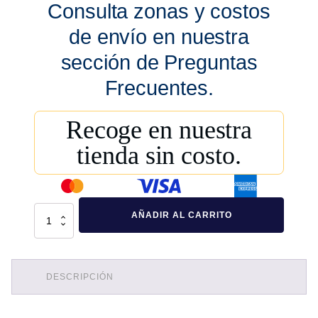
Consulta zonas y costos
de envío en nuestra
sección de Preguntas
Frecuentes.
Recoge en nuestra
tienda sin costo.
Estacion
AÑADIR AL CARRITO
De
Reciclaje
Con
Cinco
Contenedores
En
DESCRIPCIÓN
LíneaECOL-
600-
HD1