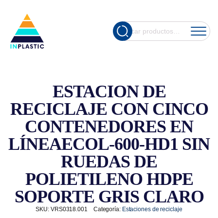
Cuando hay re
Buscar
por:
ESTACION DE
RECICLAJE CON CINCO
CONTENEDORES EN
LÍNEAECOL-600-HD1 SIN
RUEDAS DE
POLIETILENO HDPE
SOPORTE GRIS CLARO
SKU:
VRS0318.001
Categoría:
Estaciones de reciclaje