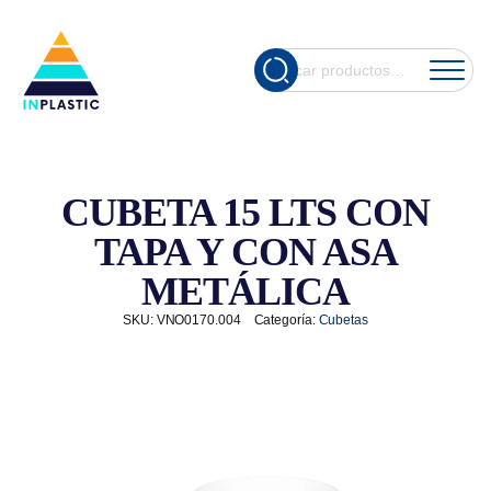
Cuando hay re
Buscar
por:
CUBETA 15 LTS CON
TAPA Y CON ASA
METÁLICA
SKU:
VNO0170.004
Categoría:
Cubetas