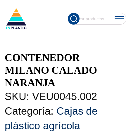
Cuando hay re
Buscar
por:
CONTENEDOR
MILANO CALADO
NARANJA
SKU:
VEU0045.002
Categoría:
Cajas de
plástico agrícola