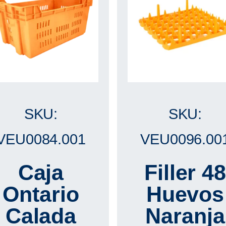
SKU:
SKU:
VEU0084.001
VEU0096.00
Caja
Filler 4
Ontario
Huevos
Calada
Naranja