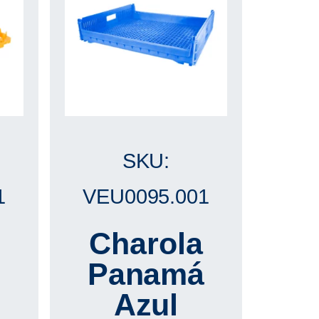
SKU:
1
VEU0095.001
8
Charola
Panamá
Azul