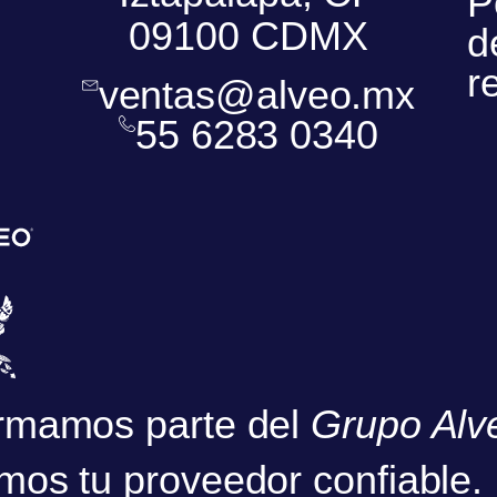
P
09100 CDMX
d
r
ventas@alveo.mx
55 6283 0340
rmamos parte del
Grupo Alv
mos tu proveedor confiable.