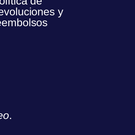
olítica de
evoluciones y
eembolsos
eo
.