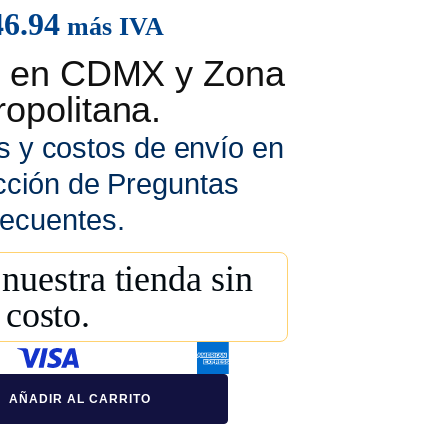
46.94
más IVA
is en CDMX y Zona
opolitana.
s y costos de envío en
cción de Preguntas
ecuentes.
nuestra tienda sin
costo.
AÑADIR AL CARRITO