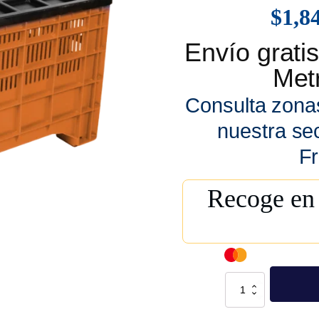
$
1,8
Envío grat
Metr
Consulta zona
nuestra se
Fr
Recoge en 
Contenedor
Milano
Calado
Naranja