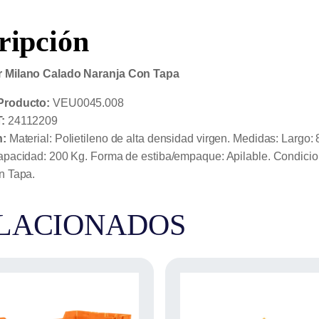
Con
Tapa
cantidad
ripción
 Milano Calado Naranja Con Tapa
Producto:
VEU0045.008
:
24112209
n:
Material: Polietileno de alta densidad virgen. Medidas: Largo: 
pacidad: 200 Kg. Forma de estiba/empaque: Apilable. Condicion
n Tapa.
LACIONADOS