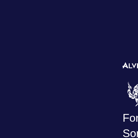
Fo
So