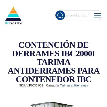
Cuando hay re
Buscar
por:
CONTENCIÓN DE
DERRAMES IBC2000I
TARIMA
ANTIDERRAMES PARA
CONTENEDOR IBC
SKU:
VIP0030.001
Categoría:
Tarimas antiderrames