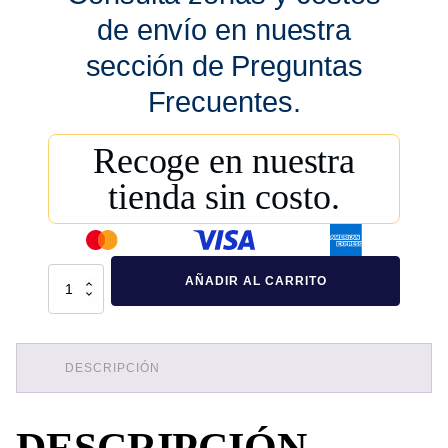
de envío en nuestra
sección de Preguntas
Frecuentes.
Recoge en nuestra
tienda sin costo.
Contención
AÑADIR AL CARRITO
De
Derrames
IBC2000I
Tarima
Antiderrames
Para
DESCRIPCIÓN
Contenedor
IBC
cantidad