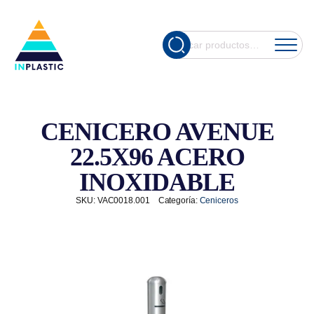
Cuando hay re
Buscar
por:
CENICERO AVENUE
22.5X96 ACERO
INOXIDABLE
SKU:
VAC0018.001
Categoría:
Ceniceros