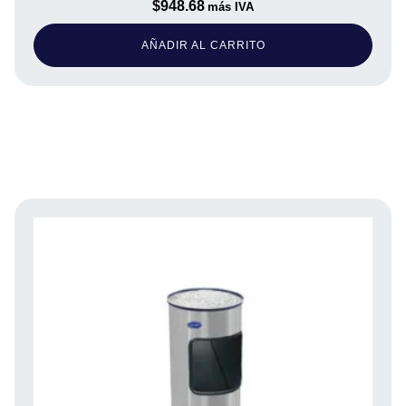
$
948.68
más IVA
AÑADIR AL CARRITO