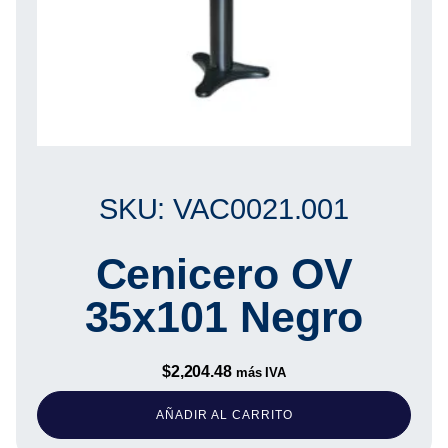
SKU: VAC0021.001
Cenicero OV
35x101 Negro
$
2,204.48
más IVA
AÑADIR AL CARRITO