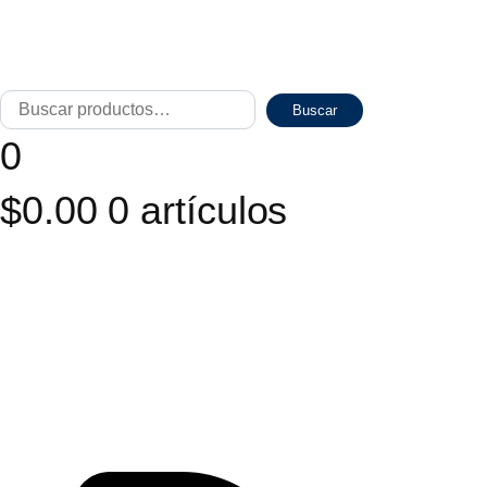
Buscar
Cuando 
Buscar
por:
0
$
0.00
0 artículos