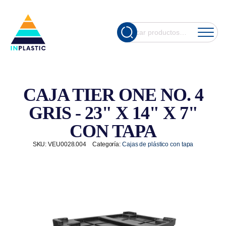
Cuando hay re
Buscar
por:
CAJA TIER ONE NO. 4
GRIS - 23" X 14" X 7"
CON TAPA
SKU:
VEU0028.004
Categoría:
Cajas de plástico con tapa