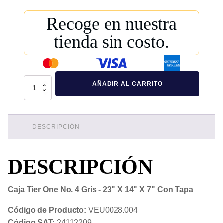
Recoge en nuestra
tienda sin costo.
Caja
AÑADIR AL CARRITO
Tier
One
No.
4
Gris
-
DESCRIPCIÓN
23"
X
14"
DESCRIPCIÓN
X
7"
Con
Tapa
Caja Tier One No. 4 Gris - 23" X 14" X 7" Con Tapa
cantidad
Código de Producto:
VEU0028.004
Código SAT:
24112209