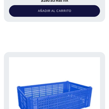
$
180.63
más IVA
AÑADIR AL CARRITO