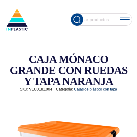
Cuando hay re
Buscar
por:
CAJA MÓNACO
GRANDE CON RUEDAS
Y TAPA NARANJA
SKU:
VEU0181.004
Categoría:
Cajas de plástico con tapa