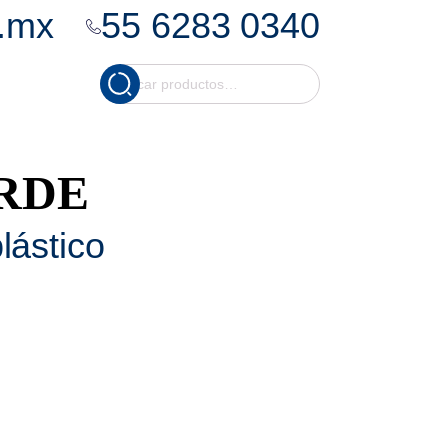
.mx
55 6283 0340
Cuando hay resultados
Buscar
por:
ERDE
lástico