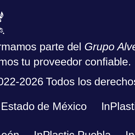
rmamos parte del
Grupo Alv
mos tu proveedor confiable.
2022-2026 Todos los derecho
c Estado de México
InPlast
León
InPlastic Puebla
I