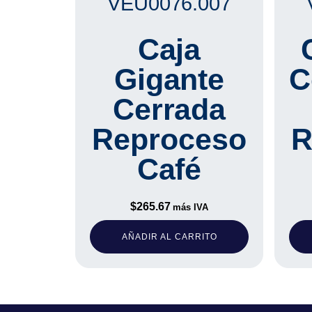
VEU0076.007
Caja
Gigante
C
Cerrada
Reproceso
R
Café
$
265.67
más IVA
AÑADIR AL CARRITO