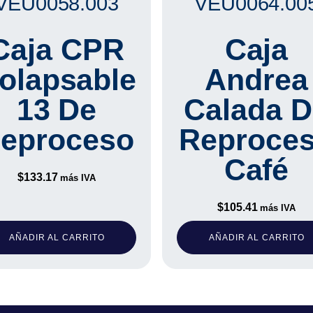
VEU0058.003
VEU0064.00
Caja CPR
Caja
olapsable
Andrea
13 De
Calada D
eproceso
Reproce
Café
$
133.17
más IVA
$
105.41
más IVA
AÑADIR AL CARRITO
AÑADIR AL CARRITO