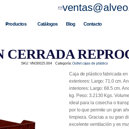
ventas@alveo
Productos
Catálogos
Blog
Contacto
N CERRADA REPRO
SKU:
VNO0025.004
Categoría:
Outlet cajas de plástico
Caja de plástico fabricada en
exteriores: Largo: 71.0 cm. A
interiores: Largo: 68.5 cm. A
kg. Peso: 3.2130 Kgs. Volumen
ideal para la cosecha o transp
por lo que permite un gran ah
limpieza. Gracias a su gran d
excelente ventilación y es mu