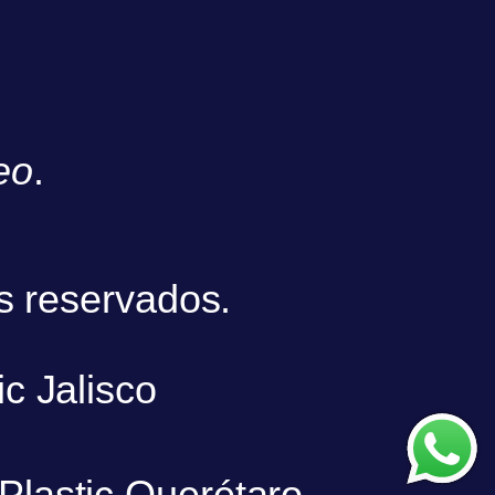
eo
.
s reservados.
ic Jalisco
nPlastic Querétaro