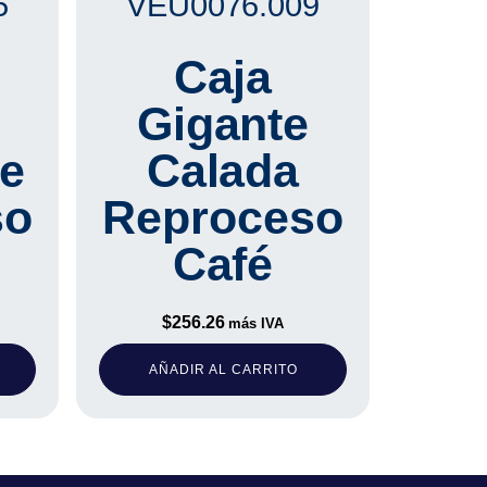
5
VEU0076.009
Caja
Gigante
e
Calada
so
Reproceso
Café
$
256.26
más IVA
AÑADIR AL CARRITO