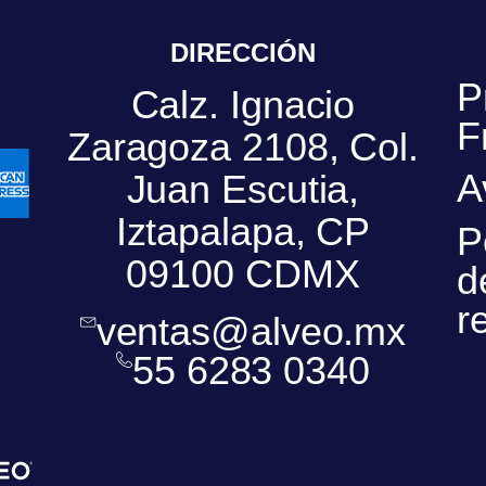
DIRECCIÓN
P
Calz. Ignacio
F
Zaragoza 2108, Col.
A
Juan Escutia,
Iztapalapa, CP
P
09100 CDMX
d
r
ventas@alveo.mx
55 6283 0340