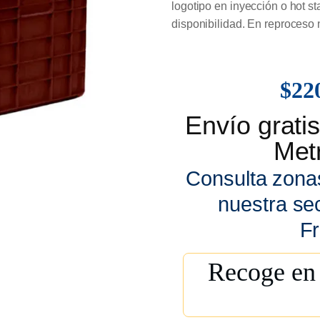
logotipo en inyección o hot s
disponibilidad. En reproceso n
$
22
Envío grat
Metr
Consulta zona
nuestra se
Fr
Recoge en 