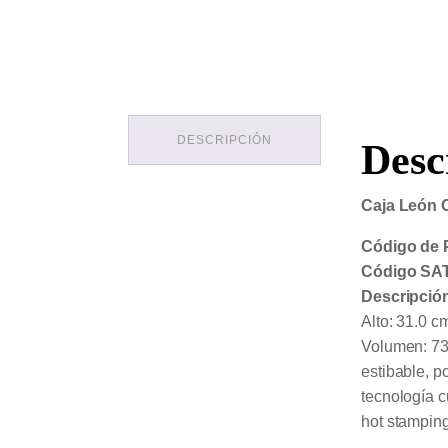
DESCRIPCIÓN
Desc
Caja León 
Código de 
Código SAT
Descripció
Alto: 31.0 c
Volumen: 73.
estibable, p
tecnología c
hot stamping