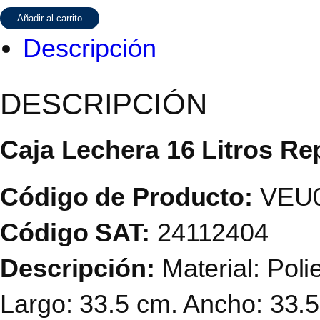
Lechera
Añadir al carrito
16
Descripción
Litros
DESCRIPCIÓN
Reproceso
Caja Lechera 16 Litros R
Café
cantidad
Código de Producto:
VEU0
Código SAT:
24112404
Descripción:
Material: Poli
Largo: 33.5 cm. Ancho: 33.5