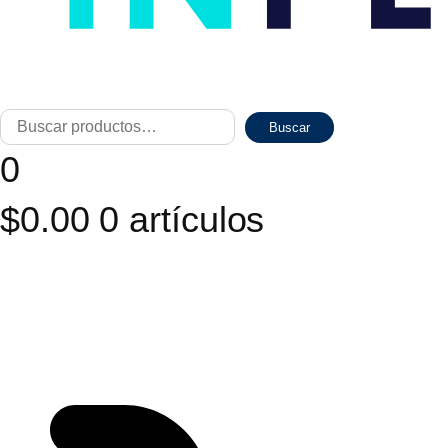
Buscar
Cuando 
Buscar
por:
0
$
0.00
0 artículos