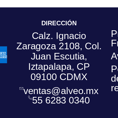
DIRECCIÓN
P
Calz. Ignacio
F
Zaragoza 2108, Col.
A
Juan Escutia,
Iztapalapa, CP
P
09100 CDMX
d
r
ventas@alveo.mx
55 6283 0340