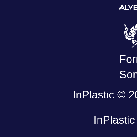
For
Som
InPlastic © 
InPlasti