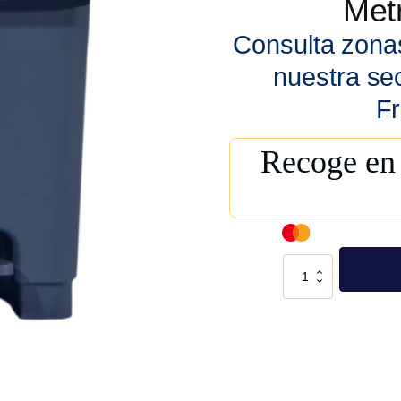
Metr
Consulta zona
nuestra se
Fr
Recoge en 
Bote
Pedal
Heavy
Duty
15L.
Gris
cantidad