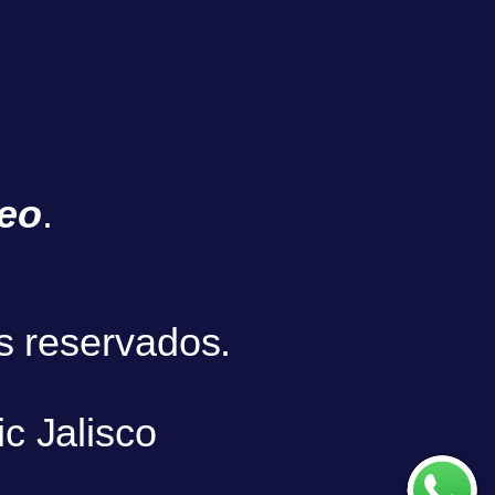
eo
.
s reservados.
ic Jalisco