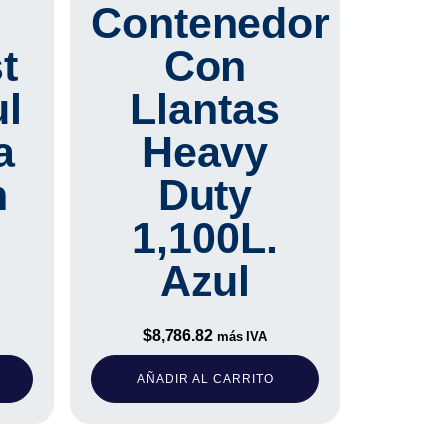
Contenedor
t
Con
ul
Llantas
a
Heavy
n
Duty
1,100L.
Azul
$
8,786.82
más IVA
AÑADIR AL CARRITO