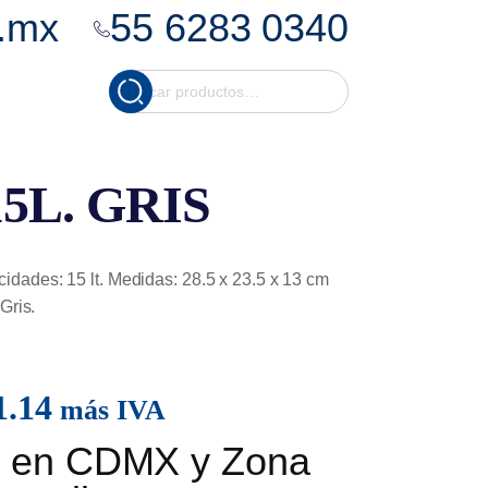
.mx
55 6283 0340
Cuando hay resultados
Buscar
por:
5L. GRIS
dades: 15 lt. Medidas: 28.5 x 23.5 x 13 cm
Gris.
1.14
más IVA
is en CDMX y Zona