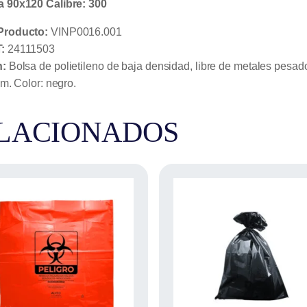
 90x120 Calibre: 300
Producto:
VINP0016.001
:
24111503
n:
Bolsa de polietileno de baja densidad, libre de metales pesad
cm. Color: negro.
LACIONADOS