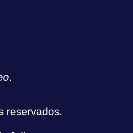
eo
.
s reservados.