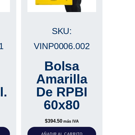
SKU:
1
VINP0006.002
Bolsa
Amarilla
l.
De RPBI
60x80
$
394.50
más IVA
AÑADIR AL CARRITO