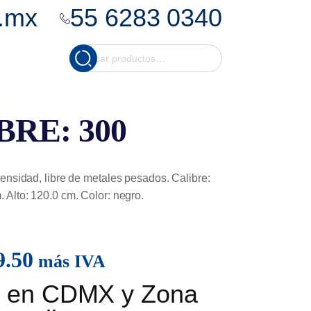
.mx
55 6283 0340
Cuando hay resultados
Buscar
por:
RE: 300
densidad, libre de metales pesados. Calibre:
 Alto: 120.0 cm. Color: negro.
9.50
más IVA
is en CDMX y Zona