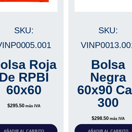
SKU:
SKU:
VINP0005.001
VINP0013.00
olsa Roja
Bolsa
De RPBI
Negra
60x60
60x90 Ca
300
$
295.50
más IVA
$
298.50
más IVA
AÑADIR AL CARRITO
AÑADIR AL CARRITO