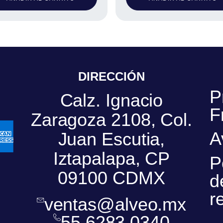
DIRECCIÓN
P
Calz. Ignacio
F
Zaragoza 2108, Col.
A
Juan Escutia,
Iztapalapa, CP
P
09100 CDMX
d
r
ventas@alveo.mx
55 6283 0340