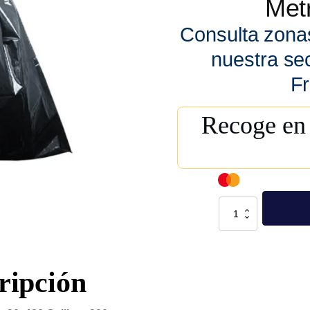
Metr
Consulta zona
nuestra se
Fr
Recoge en 
Bolsa
Negra
90x120
Calibre:
300
cantidad
ripción