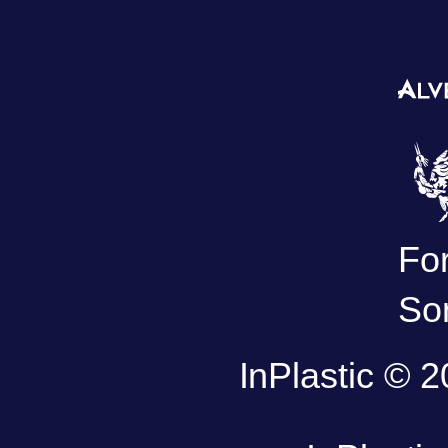
Fo
So
InPlastic © 