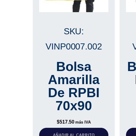
SKU:
VINP0007.002
Bolsa
B
Amarilla
De RPBI
70x90
$
517.50
más IVA
AÑADIR AL CARRITO