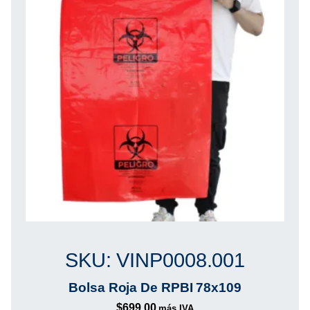
SKU: VINP0008.001
Bolsa Roja De RPBI 78x109
$
699.00
más IVA