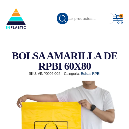
Cuando hay resu
0
Buscar
por:
BOLSA AMARILLA DE
RPBI 60X80
SKU:
VINP0006.002
Categoría:
Bolsas RPBI