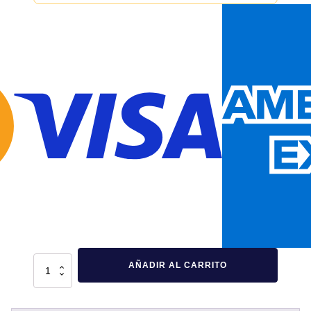
Bolsa
AÑADIR AL CARRITO
Amarilla
De
RPBI
60x80