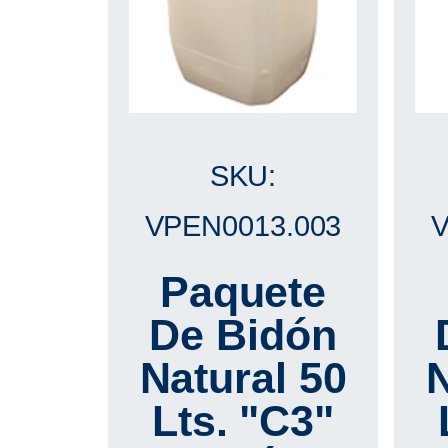
SKU:
VPEN0013.003
V
Paquete
De Bidón
Natural 50
N
Lts. "C3"