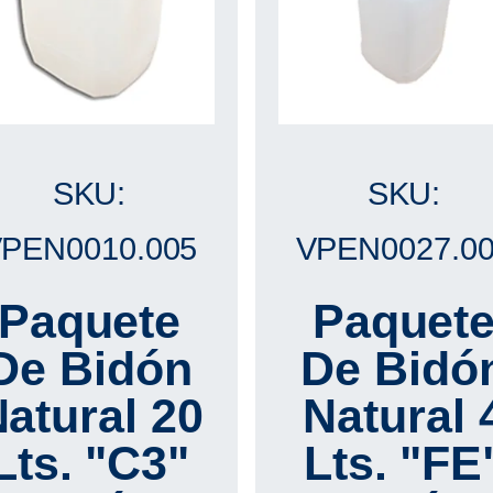
SKU:
SKU:
PEN0010.005
VPEN0027.0
Paquete
Paquet
De Bidón
De Bidó
atural 20
Natural 
Lts. "C3"
Lts. "FE