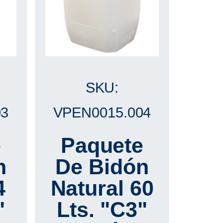
SKU:
03
VPEN0015.004
e
Paquete
n
De Bidón
4
Natural 60
"
Lts. "C3"