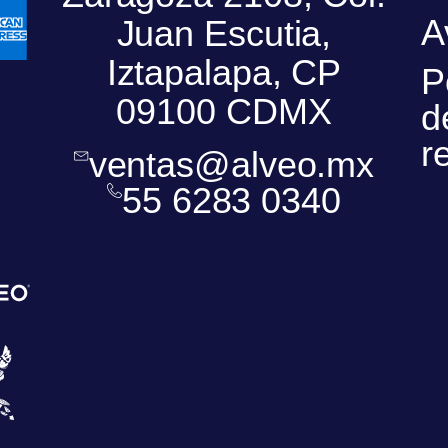
A
Juan Escutia,
Iztapalapa, CP
P
09100 CDMX
d
r
ventas@alveo.mx
55 6283 0340