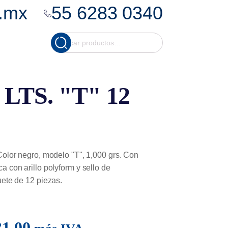
.mx
55 6283 0340
Cuando hay resultados
Buscar
por:
TS. "T" 12
 Color negro, modelo "T", 1,000 grs. Con
a con arillo polyform y sello de
uete de 12 piezas.
31.00