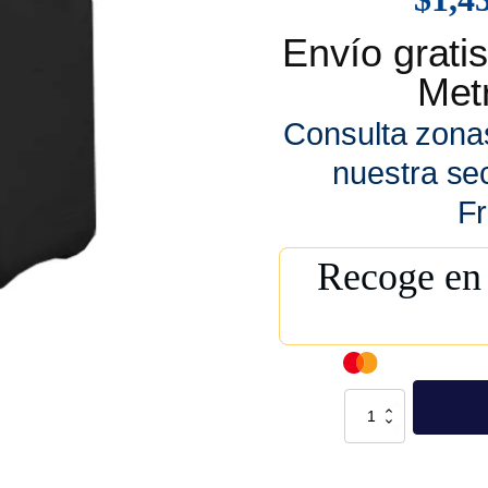
Envío grat
Metr
Consulta zona
nuestra se
Fr
Recoge en 
Paquete
De
Bidón
Negro
20
Lts.