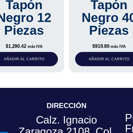
Tapón
Tapón
Negro 12
Negro 4
Piezas
Piezas
$
1,290.42
$
919.80
más IVA
más IVA
AÑADIR AL CARRITO
AÑADIR AL CARRITO
DIRECCIÓN
P
Calz. Ignacio
F
Zaragoza 2108, Col.