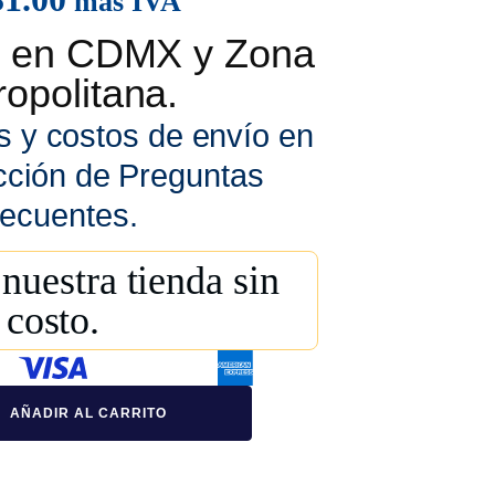
más IVA
is en CDMX y Zona
opolitana.
s y costos de envío en
cción de Preguntas
ecuentes.
nuestra tienda sin
costo.
AÑADIR AL CARRITO