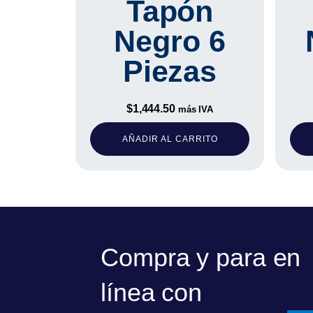
Tapón
Negro 6
Piezas
$
1,444.50
más IVA
AÑADIR AL CARRITO
Compra y para en
línea con