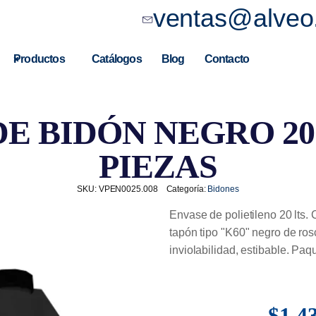
ventas@alveo
Productos
Catálogos
Blog
Contacto
E BIDÓN NEGRO 20 L
PIEZAS
SKU:
VPEN0025.008
Categoría:
Bidones
Envase de polietileno 20 lts.
tapón tipo "K60" negro de rosc
inviolabilidad, estibable. Paq
$
1,4