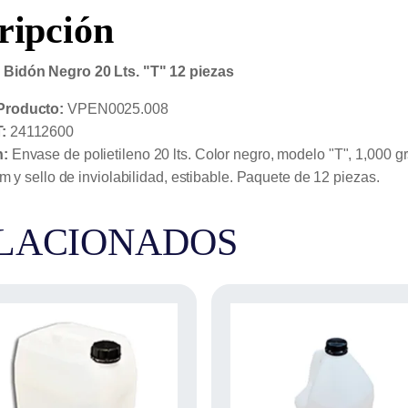
"T"
ripción
12
piezas
cantidad
Bidón Negro 20 Lts. "T" 12 piezas
Producto:
VPEN0025.008
:
24112600
n:
Envase de polietileno 20 lts. Color negro, modelo "T", 1,000 g
orm y sello de inviolabilidad, estibable. Paquete de 12 piezas.
LACIONADOS