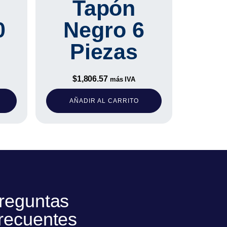
Tapón
0
Negro 6
Piezas
$
1,806.57
más IVA
AÑADIR AL CARRITO
reguntas
recuentes