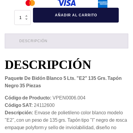
Paquete
AÑADIR AL CARRITO
De
Bidón
Blanco
5
Lts.
"E2"
DESCRIPCIÓN
135
Grs.
Tapón
DESCRIPCIÓN
Negro
35
Piezas
cantidad
Paquete De Bidón Blanco 5 Lts. "E2" 135 Grs. Tapón
Negro 35 Piezas
Código de Producto:
VPEN0006.004
Código SAT:
24112600
Descripción:
Envase de polietileno color blanco modelo
"E2", con un peso de 135 grs. Tapón tipo "I" negro de rosca
empaque polyform y sello de inviolabilidad, diseño no