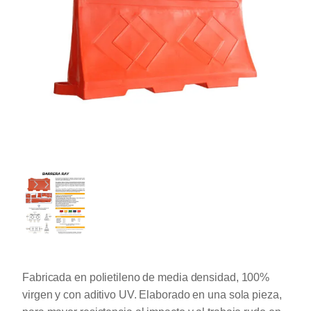
Fabricada en polietileno de media densidad, 100%
virgen y con aditivo UV. Elaborado en una sola pieza,