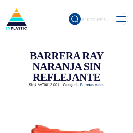
Cuando hay re
Buscar
por:
BARRERA RAY
NARANJA SIN
REFLEJANTE
SKU:
VAT0012.001
Categoría:
Barreras viales