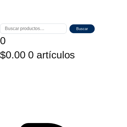
Buscar
Cuando 
Buscar
por:
0
$
0.00
0 artículos