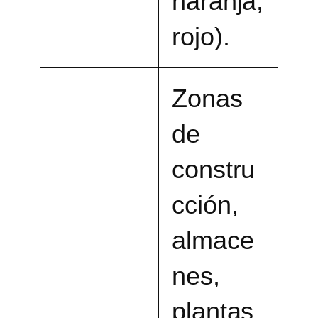
naranja,
rojo).
Zonas
de
constru
cción,
almace
nes,
plantas