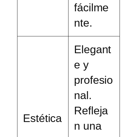
fácilme
nte.
Elegant
e y
profesio
nal.
Refleja
Estética
n una