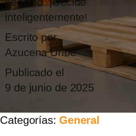
negocio. ¡Decide
inteligentemente!
Escrito por
Azucena Uribe
Publicado el
9 de junio de 2025
Categorías:
General