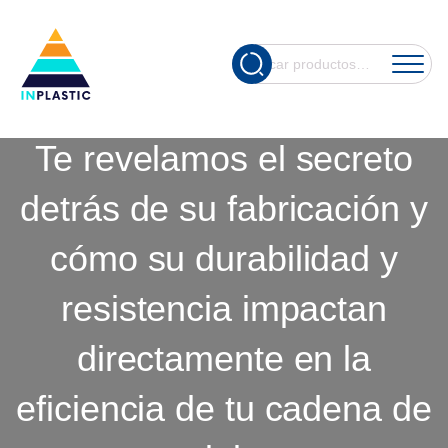
PLÁSTICO QUE
Cuando hay re
Buscar
REVOLUCIONAN TU
por:
LOGÍSTICA?
Te revelamos el secreto
detrás de su fabricación y
cómo su durabilidad y
resistencia impactan
directamente en la
eficiencia de tu cadena de