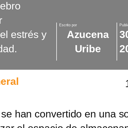
rebro
r
Escrito por
Publi
el estrés y
Azucena
3
dad.
Uribe
2
eral
 se han convertido en una so