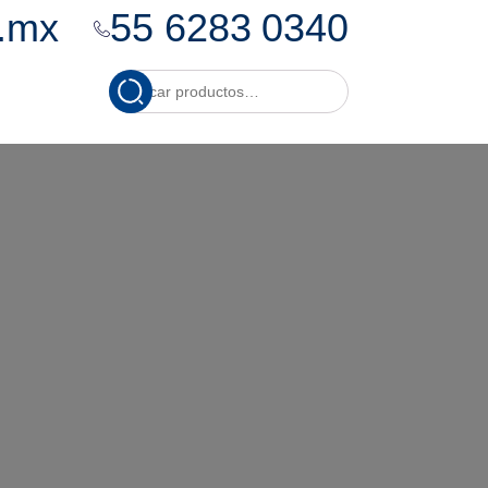
.mx
55 6283 0340
Cuando hay resultados
Buscar
por: