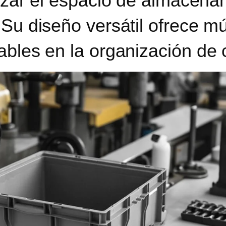
izar el espacio de almacen
.
Su diseño versátil ofrece mú
ables en la organización de 