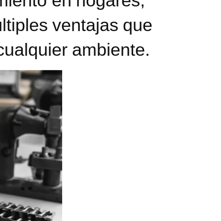
amiento
en hogares,
ltiples ventajas
que
cualquier ambiente.