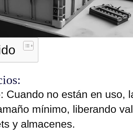
ido
cios:
o:
Cuando no están en uso, l
amaño mínimo, liberando val
ets y almacenes.