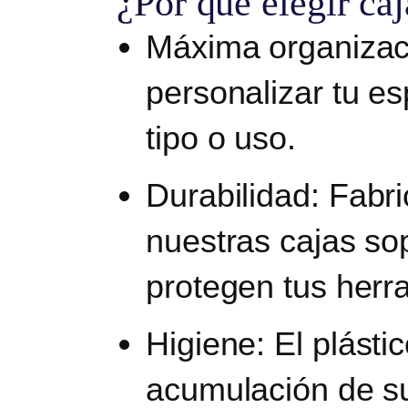
¿Por qué elegir caj
Máxima organizac
personalizar tu es
tipo o uso.
Durabilidad
: Fabr
nuestras cajas sop
protegen tus herr
Higiene
: El plásti
acumulación de su