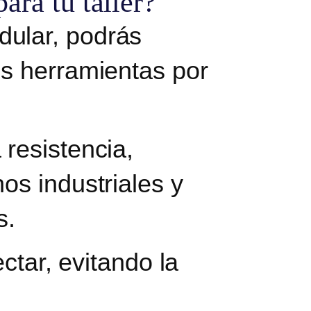
ara tu taller?
dular, podrás
us herramientas por
 resistencia,
os industriales y
s.
ectar, evitando la