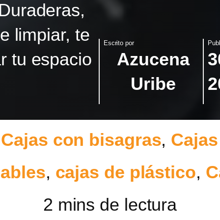
 Duraderas,
e limpiar, te
Escrito por
Publ
r tu espacio
Azucena
3
Uribe
2
:
Cajas con bisagras
,
Cajas
sables
,
cajas de plástico
,
C