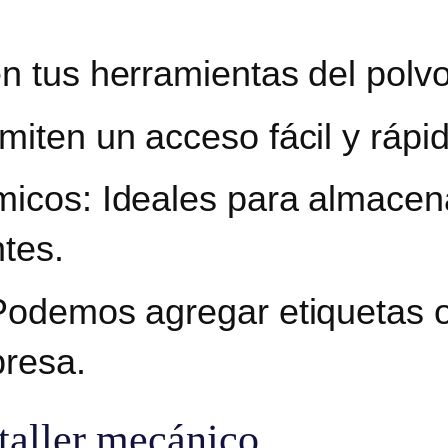
n tus herramientas del polv
iten un acceso fácil y rápid
micos:
Ideales para almacen
ntes.
Podemos agregar etiquetas o
presa.
 taller mecánico