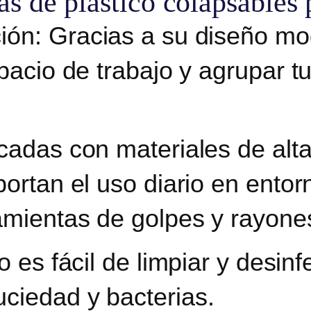
as de plástico colapsables p
ión:
Gracias a su diseño mo
pacio de trabajo y agrupar t
icadas con materiales de alta
ortan el uso diario en entorn
amientas de golpes y rayone
co es fácil de limpiar y desinf
ciedad y bacterias.